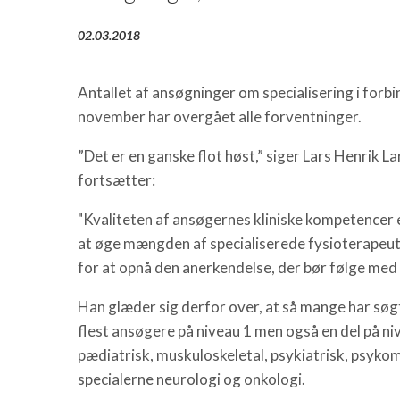
02.03.2018
Antallet af ansøgninger om specialisering i forbi
november har overgået alle forventninger.
”Det er en ganske flot høst,” siger Lars Henrik 
fortsætter:
"Kvaliteten af ansøgernes kliniske kompetencer e
at øge mængden af specialiserede fysioterapeute
for at opnå den anerkendelse, der bør følge me
Han glæder sig derfor over, at så mange har søgt
flest ansøgere på niveau 1 men også en del på n
pædiatrisk, muskuloskeletal, psykiatrisk, psykom
specialerne neurologi og onkologi.