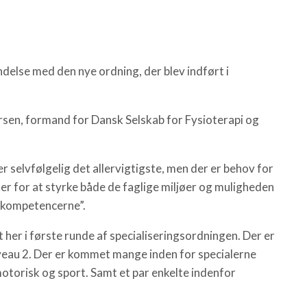
ndelse med den nye ordning, der blev indført i
Larsen, formand for Dansk Selskab for Fysioterapi og
r selvfølgelig det allervigtigste, men der er behov for
r for at styrke både de faglige miljøer og muligheden
d kompetencerne”.
 her i første runde af specialiseringsordningen. Der er
iveau 2. Der er kommet mange inden for specialerne
otorisk og sport. Samt et par enkelte indenfor